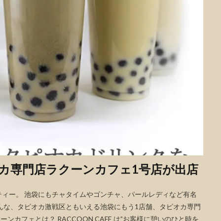
オカ専門店ラクーンカフェ1号店が出店
ィー。 池袋にもチャタイムやゴンチャ、パールレディなど有名
んな、タピオカ激戦区ともいえる池袋にもう1店舗、タピオカ専門
カフェとは？ RACCOON CAFE は”お客様に憩いのひと時を