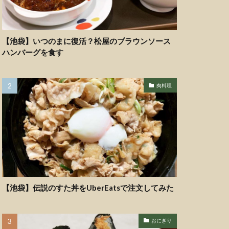
【池袋】いつのまに復活？松屋のブラウンソース
ハンバーグを食す
肉料理
【池袋】伝説のすた丼をUberEatsで注文してみた
おにぎり