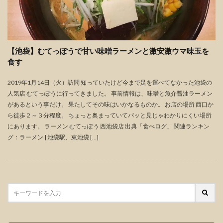
【池袋】むてっぽうで甘い味噌ラーメンと激安激ウマ味玉を
食す
2019年1月14日（火）訪問 知っていたけど今まで足を運べてなかった池袋の
人気店 むてっぽうに行ってきました。 事前情報は、味噌と魚介醤油ラーメン
があるという事だけ。 果たしてその味はいかなるものか。 お店の場所 西口か
ら徒歩２～３分程度。 ちょっと奥まっていてパッと見じゃわかりにくい場所
にあります。 ラーメン むてっぽう 西池袋店 出典「食べログ」 関連ランキン
グ：ラーメン | 池袋駅、東池袋 […]