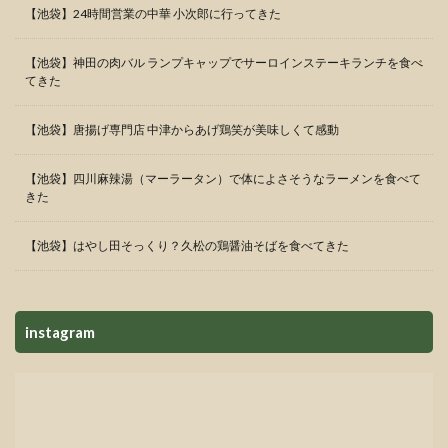
【池袋】24時間営業の中華 小次郎に行ってきた
【池袋】神田の肉バル ランプキャップでサーロインステーキランチを食べ
てきた
【池袋】唐揚げ専門店 中津からあげ鶏笑が美味しくて感動
【池袋】四川麻辣湯（マーラータン）で体によさそうなラーメンを食べて
きた
【池袋】はやし田そっくり？久松の鶏醤油そばを食べてきた
instagram