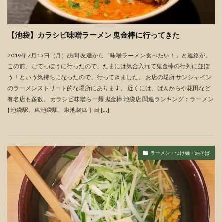
【池袋】カラシビ味噌ラーメン 鬼金棒に行ってきた
2019年7月15日（月）訪問 友達から「味噌ラーメン食べたい！」と連絡が。
この前、むてっぽうに行ったので、たまには気合入れて鬼金棒の行列に並ぼ
う！という気持ちになったので、行ってきました。 お店の場所 サンシャイン
のラーメンストリート的な場所にあります。 近くには、ばんからや花田など
有名店も多数。 カラシビ味噌らー麺 鬼金棒 池袋店 関連ランキング：ラーメン
| 池袋駅、東池袋駅、東池袋四丁目 […]
ラーメン・つけ麺・油そば