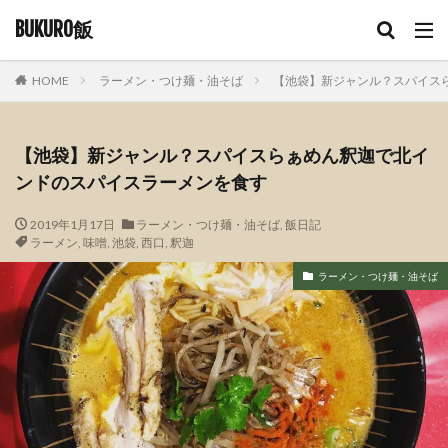
BUKURO飯
HOME
ラーメン・つけ麺・油そば
【池袋】新ジャンル？スパイス
【池袋】新ジャンル？スパイスらぁめん釈迦で北イ
ンドのスパイスラーメンを食す
2019年1月17日
ラーメン・つけ麺・油そば
,
飯日記
ラーメン
,
味噌
,
池袋
,
西口
,
釈迦
ラーメン・つけ麺・油そば