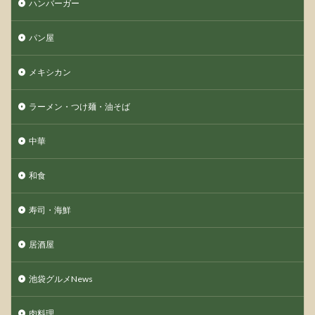
ハンバーガー
パン屋
メキシカン
ラーメン・つけ麺・油そば
中華
和食
寿司・海鮮
居酒屋
池袋グルメNews
肉料理