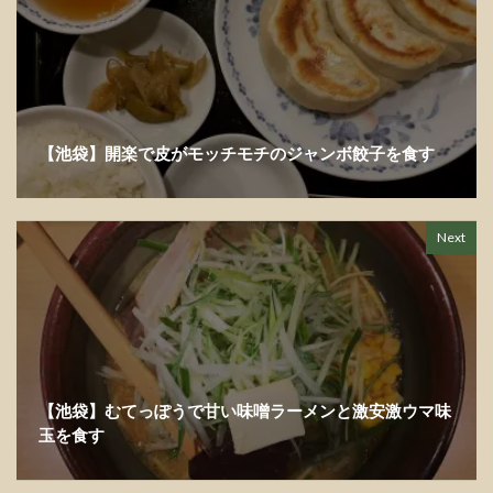
開
き
ま
す
)
【池袋】開楽で皮がモッチモチのジャンボ餃子を食す
Next
【池袋】むてっぽうで甘い味噌ラーメンと激安激ウマ味
玉を食す