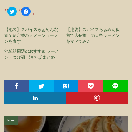
ク
F
リ
a
ッ
c
ク
e
し
b
て
o
【池袋】スパイスらぁめん釈
【池袋】スパイスらぁめん釈
T
o
迦で新定番ハヌメーンラーメ
w
k
迦で店長推しの天空ラーメン
i
で
ンを食す
を食べてみた
t
共
t
有
e
す
池袋駅周辺のおすすめ ラーメ
r
る
で
に
ン・つけ麺・油そば まとめ
共
は
有
ク
(
リ
新
ッ
し
ク
い
し
ウ
て
ィ
く
ン
だ
ド
さ
ウ
い
で
(
開
新
き
し
ま
い
す
ウ
)
ィ
ン
Prev
ド
ウ
で