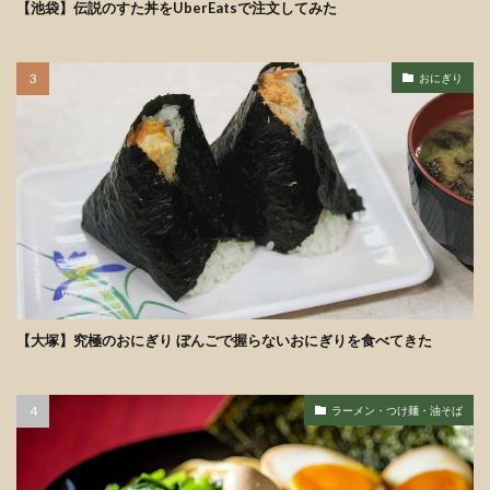
【池袋】伝説のすた丼をUberEatsで注文してみた
おにぎり
【大塚】究極のおにぎり ぼんごで握らないおにぎりを食べてきた
ラーメン・つけ麺・油そば