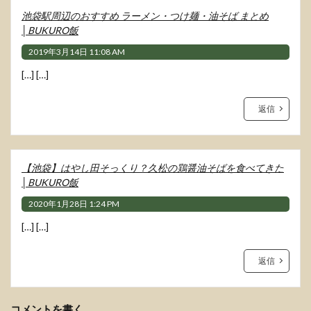
池袋駅周辺のおすすめ ラーメン・つけ麺・油そば まとめ
│BUKURO飯
2019年3月14日 11:08 AM
[…] […]
返信
【池袋】はやし田そっくり？久松の鶏醤油そばを食べてきた
│BUKURO飯
2020年1月28日 1:24 PM
[…] […]
返信
コメントを書く