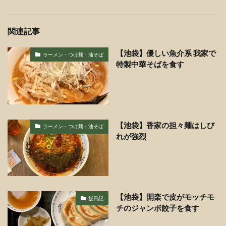
関連記事
【池袋】優しい魚介系 我家で
ラーメン・つけ麺・油そば
特製中華そばを食す
【池袋】香家の担々麺はしび
ラーメン・つけ麺・油そば
れが強烈
【池袋】開楽で皮がモッチモ
飯日記
チのジャンボ餃子を食す