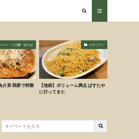
イタリアン
ラーメン・つけ麺・油そば
ューム満点 ぱすたや
【池袋】むてっぽうで甘い味噌ラ
【池袋】伝説
ーメンと激安激ウマ味玉を食す
で注文して