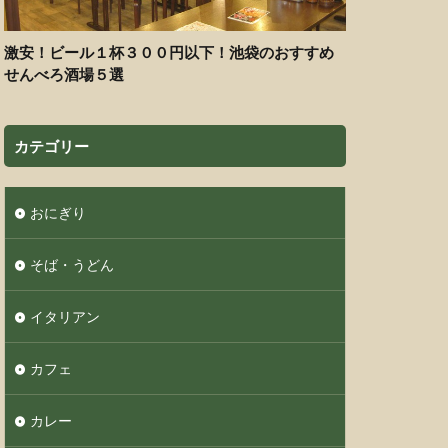
激安！ビール１杯３００円以下！池袋のおすすめ
せんべろ酒場５選
カテゴリー
おにぎり
そば・うどん
イタリアン
カフェ
カレー