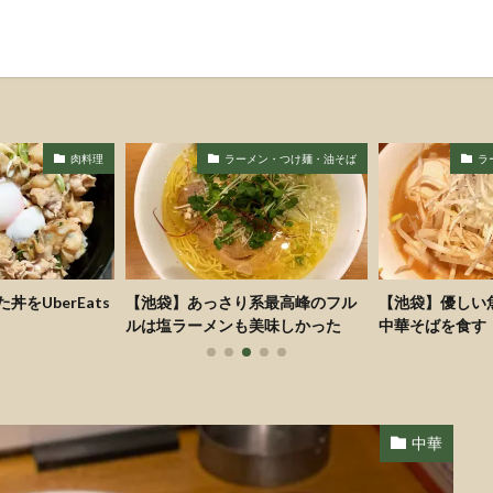
ラーメン・つけ麺・油そば
ラーメン・つけ麺・油そば
り系最高峰のフル
【池袋】優しい魚介系 我家で特製
【池袋】ボリ
も美味しかった
中華そばを食す
に行ってきた
中華