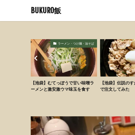
BUKURO飯
メン・つけ麺・油そば
肉料理
ぽうで甘い味噌ラ
【池袋】伝説のすた丼をUberEats
【池袋】あっさ
ウマ味玉を食す
で注文してみた
ルは塩ラーメン