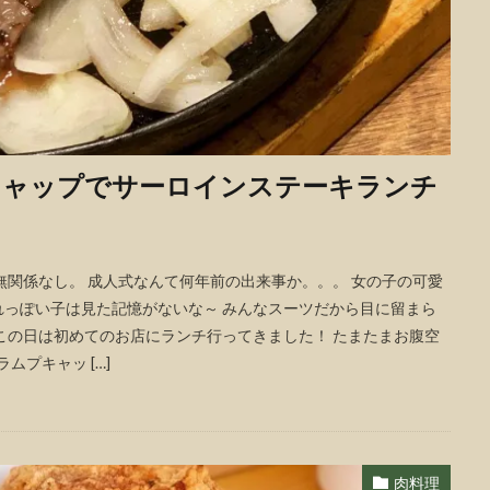
キャップでサーロインステーキランチ
は無関係なし。 成人式なんて何年前の出来事か。。。 女の子の可愛
っぽい子は見た記憶がないな～ みんなスーツだから目に留まら
この日は初めてのお店にランチ行ってきました！ たまたまお腹空
ムプキャッ […]
肉料理