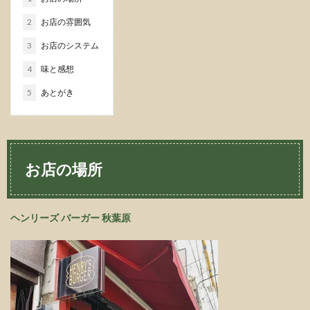
2
お店の雰囲気
3
お店のシステム
4
味と感想
5
あとがき
お店の場所
ヘンリーズ バーガー 秋葉原