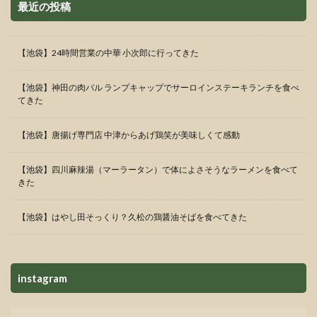
最近の投稿
【池袋】24時間営業の中華 小次郎に行ってきた
【池袋】神田の肉バル ランプキャップでサーロインステーキランチを食べ
てきた
【池袋】唐揚げ専門店 中津からあげ鶏笑が美味しくて感動
【池袋】四川麻辣湯（マーラータン）で体によさそうなラーメンを食べて
きた
【池袋】はやし田そっくり？久松の鶏醤油そばを食べてきた
instagram