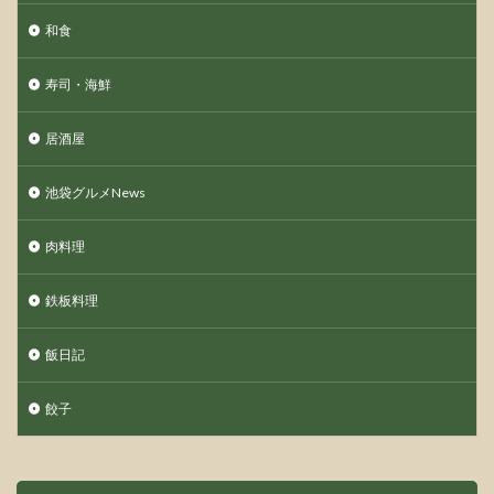
和食
寿司・海鮮
居酒屋
池袋グルメNews
肉料理
鉄板料理
飯日記
餃子