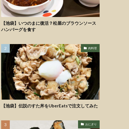
【池袋】いつのまに復活？松屋のブラウンソース
ハンバーグを食す
肉料理
【池袋】伝説のすた丼をUberEatsで注文してみた
おにぎり