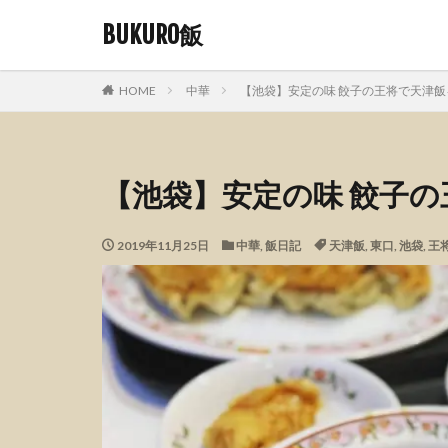
BUKURO飯
HOME
中華
【池袋】安定の味 餃子の王将で天津
【池袋】安定の味 餃子
2019年11月25日
中華
,
飯日記
天津飯
,
東口
,
池袋
,
王