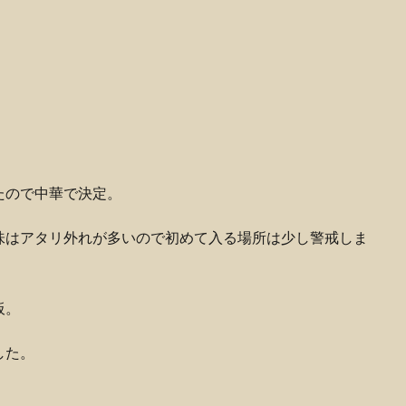
たので中華で決定。
味はアタリ外れが多いので初めて入る場所は少し警戒しま
板。
した。