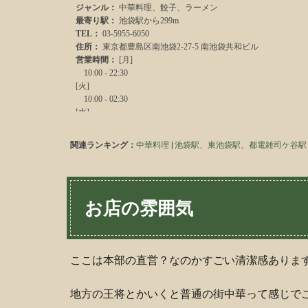
関連ランキング：
中華料理
|
池袋駅
、
東池袋駅
、
都電雑司ケ谷駅
お店の雰囲気
ここは本部の直営？なのかすごい清潔感ありま
地方の王将とかいくと普通の街中華って感じで