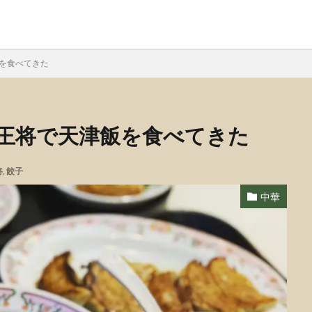
飯を食べてきた
の王将で天津飯を食べてきた
将
,
餃子
中華