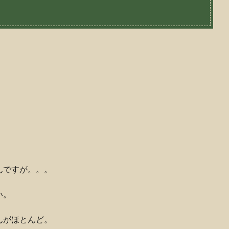
んですが。。。
い。
んがほとんど。