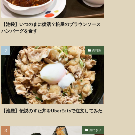
【池袋】いつのまに復活？松屋のブラウンソース
ハンバーグを食す
肉料理
【池袋】伝説のすた丼をUberEatsで注文してみた
おにぎり