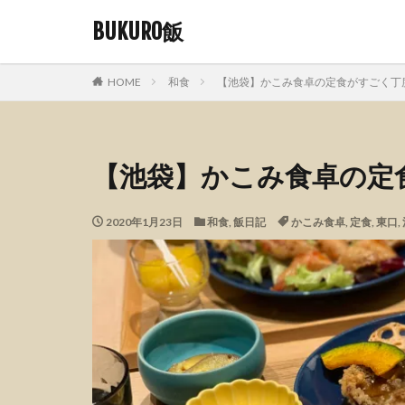
BUKURO飯
HOME
和食
【池袋】かこみ食卓の定食がすごく丁
【池袋】かこみ食卓の定
2020年1月23日
和食
,
飯日記
かこみ食卓
,
定食
,
東口
,