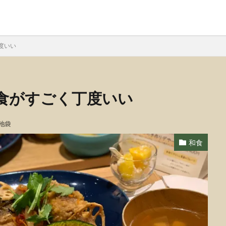
度いい
食がすごく丁度いい
池袋
和食